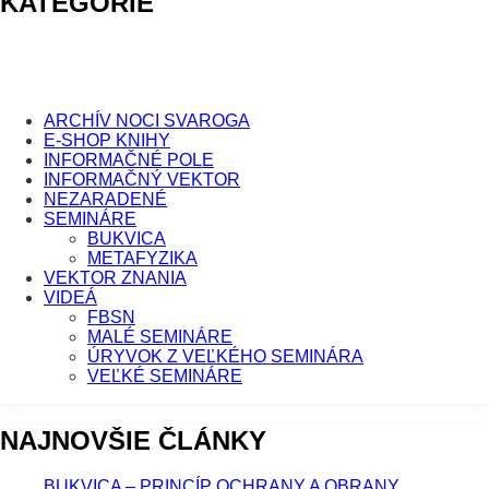
KATEGÓRIE
ARCHÍV NOCI SVAROGA
E-SHOP KNIHY
INFORMAČNÉ POLE
INFORMAČNÝ VEKTOR
NEZARADENÉ
SEMINÁRE
BUKVICA
METAFYZIKA
VEKTOR ZNANIA
VIDEÁ
FBSN
MALÉ SEMINÁRE
ÚRYVOK Z VEĽKÉHO SEMINÁRA
VEĽKÉ SEMINÁRE
NAJNOVŠIE ČLÁNKY
BUKVICA – PRINCÍP OCHRANY A OBRANY