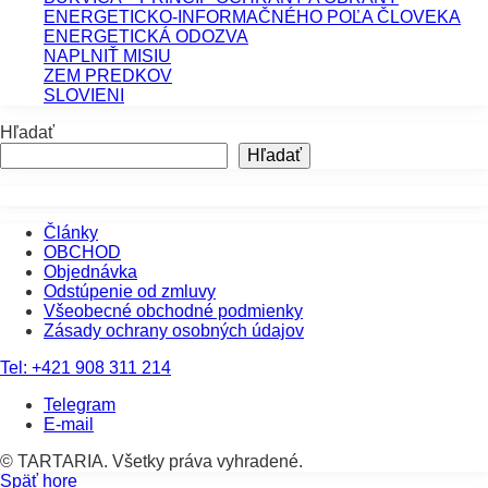
ENERGETICKO-INFORMAČNÉHO POĽA ČLOVEKA
ENERGETICKÁ ODOZVA
NAPLNIŤ MISIU
ZEM PREDKOV
SLOVIENI
Hľadať
Hľadať
Články
OBCHOD
Objednávka
Odstúpenie od zmluvy
Všeobecné obchodné podmienky
Zásady ochrany osobných údajov
Tel:
+421 908 311 214
Telegram
E-mail
© TARTARIA. Všetky práva vyhradené.
Späť hore