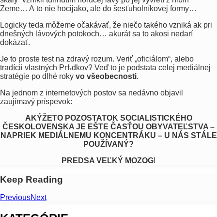
Zeme… A to nie hocijako, ale do šesťuholníkovej formy…
Logicky teda môžeme očakávať, že niečo takého vzniká ak pri
dnešných lávových potokoch… akurát sa to akosi nedarí
dokázať.
Je to proste test na zdravý rozum. Veriť „oficiálom“, alebo
tradícii vlastných Prѣdkov? Veď to je podstata celej mediálnej
stratégie po dlhé roky
vo všeobecnosti
.
Na jednom z internetových postov sa nedávno objavil
zaujímavý príspevok:
AKÝŽETO POZOSTATOK SOCIALISTICKÉHO
ČESKOLOVENSKA JE EŠTE ČASŤOU OBYVATEĽSTVA –
NAPRIEK MEDIÁLNEMU KONCENTRÁKU – U NÁS STÁLE
POUŽÍVANÝ?
PREDSA VEĽKÝ MOZOG
!
Keep Reading
Previous
Next