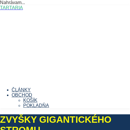
Nahrávam...
Prejsť
TARTARIA
na
obsah
ČLÁNKY
OBCHOD
KOŠÍK
POKLADŇA
ZVYŠKY GIGANTICKÉHO