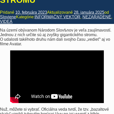
STROMU
Pridané
10. februára 2023
Aktualizované
28. januára 2025
od
Sloviene
Kategórie:
INFORMAČNÝ VEKTOR
,
NEZARADENÉ
,
VIDEÁ
Na území obývanom Národom Slovѣnov je veľa zaujímavostí.
Jednou z nich určite sú aj zvyšky gigantického stromu.
O udalosti takéhoto druhu nám dali svojho času „vedieť“ aj vo
filme Avatar.
Nuž, môžete si vybrať. Oficiálna veda tvrdí, že tzv. „bazaltové
skaly“ vznikli tuhnutím horúcej lávy po jej vyvretí z hlbín