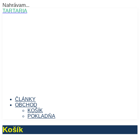
Nahrávam...
Prejsť
TARTARIA
na
obsah
ČLÁNKY
OBCHOD
KOŠÍK
POKLADŇA
Košík