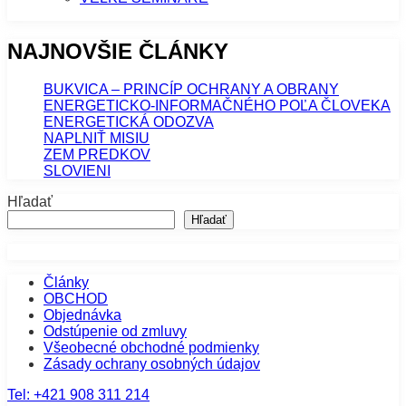
NAJNOVŠIE ČLÁNKY
BUKVICA – PRINCÍP OCHRANY A OBRANY
ENERGETICKO-INFORMAČNÉHO POĽA ČLOVEKA
ENERGETICKÁ ODOZVA
NAPLNIŤ MISIU
ZEM PREDKOV
SLOVIENI
Hľadať
Hľadať
Články
OBCHOD
Objednávka
Odstúpenie od zmluvy
Všeobecné obchodné podmienky
Zásady ochrany osobných údajov
Tel:
+421 908 311 214