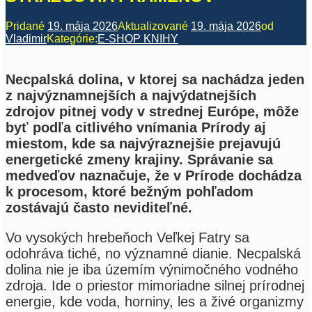
Pridané
19. mája 2026
Aktualizované
19. mája 2026
od
Vladimir
Kategórie:
E-SHOP KNIHY
Necpalská dolina, v ktorej sa nachádza jeden
z najvýznamnejších a najvýdatnejších
zdrojov pitnej vody v strednej Európe, môže
byť podľa citlivého vnímania Prírody aj
miestom, kde sa najvýraznejšie prejavujú
energetické zmeny krajiny. Správanie sa
medveďov naznačuje, že v Prírode dochádza
k procesom, ktoré bežným pohľadom
zostávajú často neviditeľné.
Vo vysokých hrebeňoch Veľkej Fatry sa
odohráva tiché, no významné dianie. Necpalská
dolina nie je iba územím výnimočného vodného
zdroja. Ide o priestor mimoriadne silnej prírodnej
energie, kde voda, horniny, les a živé organizmy