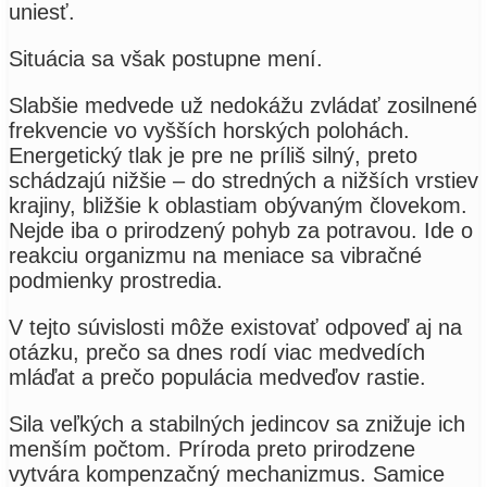
uniesť.
Situácia sa však postupne mení.
Slabšie medvede už nedokážu zvládať zosilnené
frekvencie vo vyšších horských polohách.
Energetický tlak je pre ne príliš silný, preto
schádzajú nižšie – do stredných a nižších vrstiev
krajiny, bližšie k oblastiam obývaným človekom.
Nejde iba o prirodzený pohyb za potravou. Ide o
reakciu organizmu na meniace sa vibračné
podmienky prostredia.
V tejto súvislosti môže existovať odpoveď aj na
otázku, prečo sa dnes rodí viac medvedích
mláďat a prečo populácia medveďov rastie.
Sila veľkých a stabilných jedincov sa znižuje ich
menším počtom. Príroda preto prirodzene
vytvára kompenzačný mechanizmus. Samice