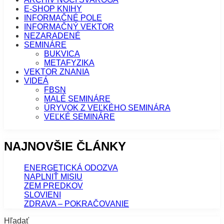
E-SHOP KNIHY
INFORMAČNÉ POLE
INFORMAČNÝ VEKTOR
NEZARADENÉ
SEMINÁRE
BUKVICA
METAFYZIKA
VEKTOR ZNANIA
VIDEÁ
FBSN
MALÉ SEMINÁRE
ÚRYVOK Z VEĽKÉHO SEMINÁRA
VEĽKÉ SEMINÁRE
NAJNOVŠIE ČLÁNKY
ENERGETICKÁ ODOZVA
NAPLNIŤ MISIU
ZEM PREDKOV
SLOVIENI
ZDRAVA – POKRAČOVANIE
Hľadať