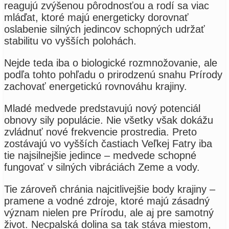
reagujú zvýšenou pôrodnosťou a rodí sa viac
mláďat, ktoré majú energeticky dorovnať
oslabenie silných jedincov schopných udržať
stabilitu vo vyšších polohách.
Nejde teda iba o biologické rozmnožovanie, ale
podľa tohto pohľadu o prirodzenú snahu Prírody
zachovať energetickú rovnováhu krajiny.
Mladé medvede predstavujú nový potenciál
obnovy sily populácie. Nie všetky však dokážu
zvládnuť nové frekvencie prostredia. Preto
zostávajú vo vyšších častiach Veľkej Fatry iba
tie najsilnejšie jedince – medvede schopné
fungovať v silných vibráciách Zeme a vody.
Tie zároveň chránia najcitlivejšie body krajiny –
pramene a vodné zdroje, ktoré majú zásadný
význam nielen pre Prírodu, ale aj pre samotný
život. Necpalská dolina sa tak stáva miestom,