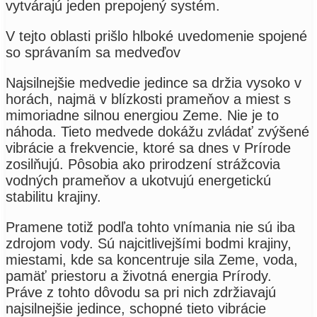
vytvárajú jeden prepojený systém.
V tejto oblasti prišlo hlboké uvedomenie spojené
so správaním sa medveďov
Najsilnejšie medvedie jedince sa držia vysoko v
horách, najmä v blízkosti prameňov a miest s
mimoriadne silnou energiou Zeme. Nie je to
náhoda. Tieto medvede dokážu zvládať zvýšené
vibrácie a frekvencie, ktoré sa dnes v Prírode
zosilňujú. Pôsobia ako prirodzení strážcovia
vodných prameňov a ukotvujú energetickú
stabilitu krajiny.
Pramene totiž podľa tohto vnímania nie sú iba
zdrojom vody. Sú najcitlivejšími bodmi krajiny,
miestami, kde sa koncentruje sila Zeme, voda,
pamäť priestoru a životná energia Prírody.
Práve z tohto dôvodu sa pri nich zdržiavajú
najsilnejšie jedince, schopné tieto vibrácie