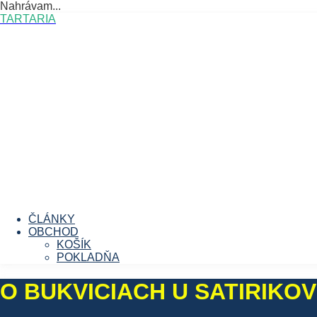
Nahrávam...
Prejsť
TARTARIA
na
obsah
ČLÁNKY
OBCHOD
KOŠÍK
POKLADŇA
O BUKVICIACH U SATIRIKOV