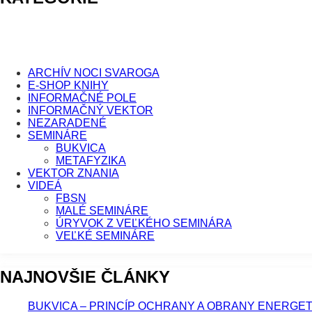
ARCHÍV NOCI SVAROGA
E-SHOP KNIHY
INFORMAČNÉ POLE
INFORMAČNÝ VEKTOR
NEZARADENÉ
SEMINÁRE
BUKVICA
METAFYZIKA
VEKTOR ZNANIA
VIDEÁ
FBSN
MALÉ SEMINÁRE
ÚRYVOK Z VEĽKÉHO SEMINÁRA
VEĽKÉ SEMINÁRE
NAJNOVŠIE ČLÁNKY
BUKVICA – PRINCÍP OCHRANY A OBRANY ENERGE