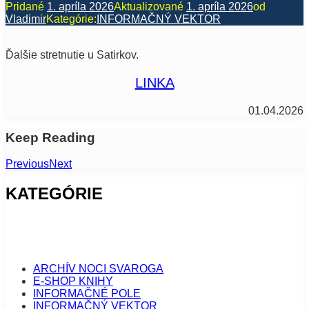
Pridané
1. apríla 2026
Aktualizované
1. apríla 2026
od
Vladimir
Kategórie:
INFORMAČNÝ VEKTOR
Ďalšie stretnutie u Satirkov.
LINKA
01.04.2026
Keep Reading
Previous
Next
KATEGÓRIE
ARCHÍV NOCI SVAROGA
E-SHOP KNIHY
INFORMAČNÉ POLE
INFORMAČNÝ VEKTOR