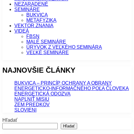
NEZARADENÉ
SEMINÁRE
BUKVICA
METAFYZIKA
VEKTOR ZNANIA
VIDEÁ
FBSN
MALÉ SEMINÁRE
ÚRYVOK Z VEĽKÉHO SEMINÁRA
VEĽKÉ SEMINÁRE
NAJNOVŠIE ČLÁNKY
BUKVICA – PRINCÍP OCHRANY A OBRANY
ENERGETICKO-INFORMAČNÉHO POĽA ČLOVEKA
ENERGETICKÁ ODOZVA
NAPLNIŤ MISIU
ZEM PREDKOV
SLOVIENI
Hľadať
Hľadať