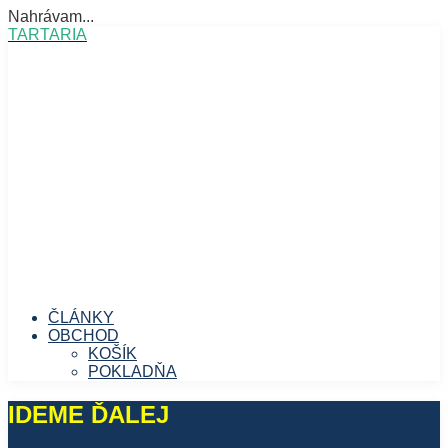
Nahrávam...
Prejsť
TARTARIA
na
obsah
ČLÁNKY
OBCHOD
KOŠÍK
POKLADŇA
IDEME ĎALEJ