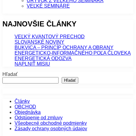
ÚRYVOK Z VEĽKÉHO SEMINÁRA
VEĽKÉ SEMINÁRE
NAJNOVŠIE ČLÁNKY
VEĽKÝ KVANTOVÝ PRECHOD
SLOVANSKÉ NOVINY
BUKVICA – PRINCÍP OCHRANY A OBRANY
ENERGETICKO-INFORMAČNÉHO POĽA ČLOVEKA
ENERGETICKÁ ODOZVA
NAPLNIŤ MISIU
Hľadať
Hľadať
Články
OBCHOD
Objednávka
Odstúpenie od zmluvy
Všeobecné obchodné podmienky
Zásady ochrany osobných údajov